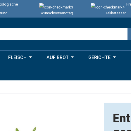
ologische
Pr
kung
Wunschversandtag
Delikatessen
FLEISCH
AUF BROT
GERICHTE
Ent