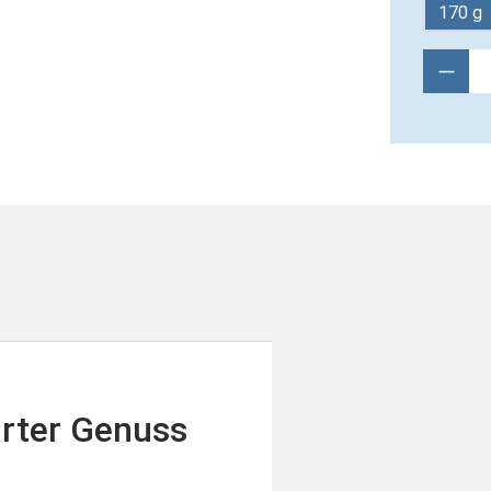
170 g
Produ
rter Genuss