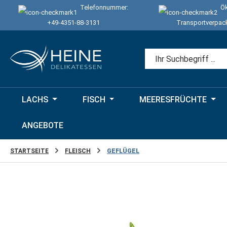
Telefonnummer:
Ök
 Hauptinhalt springen
Zur Suche springen
Zur Hauptnavigation springen
+49-4351-88-3131
Transportverpac
LACHS
FISCH
MEERESFRÜCHTE
ANGEBOTE
STARTSEITE
FLEISCH
GEFLÜGEL
Bildergalerie überspringen