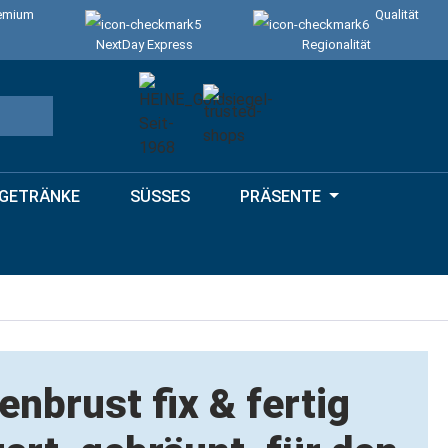
emium
Qualität
NextDay Express
Regionalität
GETRÄNKE
SÜSSES
PRÄSENTE
enbrust fix & fertig