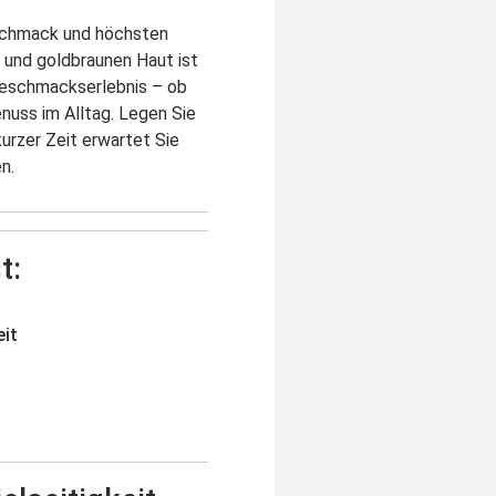
eschmack und höchsten
g und goldbraunen Haut ist
 Geschmackserlebnis – ob
enuss im Alltag. Legen Sie
urzer Zeit erwartet Sie
n.
t:
eit