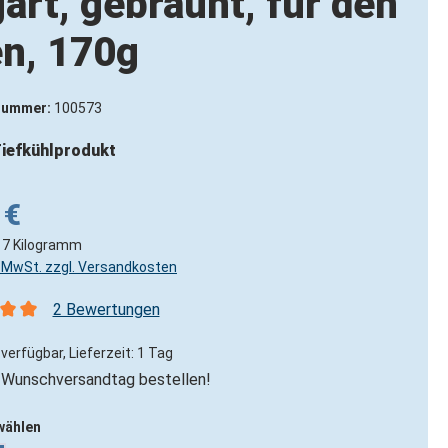
art, gebräunt, für den
n, 170g
nummer:
100573
iefkühlprodukt
 €
17 Kilogramm
l. MwSt. zzgl. Versandkosten
2 Bewertungen
nittliche Bewertung von 5 von 5 Sternen
verfügbar, Lieferzeit: 1 Tag
Wunschversandtag bestellen!
wählen