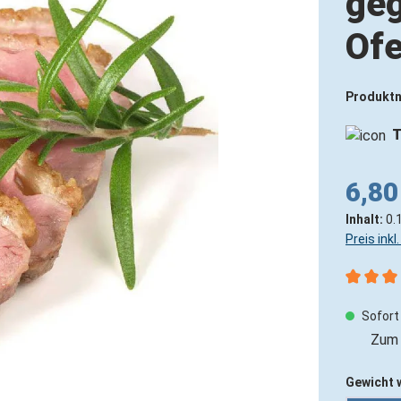
geg
Ofe
Produkt
T
6,80
Inhalt:
0.
Preis ink
Durchsch
Sofort 
Zum 
Gewicht 