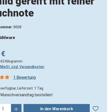
ild gereift mit feiner
uchnote
nummer:
8008
ühlware
 €
165 Kilogramm
l. MwSt. zzgl. Versandkosten
1 Bewertung
nittliche Bewertung von 5 von 5 Sternen
verfügbar, Lieferzeit: 1 Tag
Wunschversandtag bestellen!
kt Anzahl: Gib den gewünschten Wert ein
In den Warenkorb