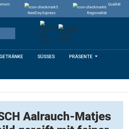
emium
Qualität
NextDay Express
Regionalität
GETRÄNKE
SÜSSES
PRÄSENTE
SCH Aalrauch-Matjes