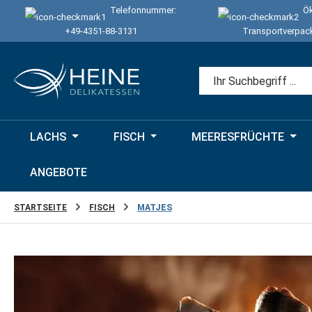
Telefonnummer:
Ök
 Hauptinhalt springen
Zur Suche springen
Zur Hauptnavigation springen
+49-4351-88-3131
Transportverpac
LACHS
FISCH
MEERESFRÜCHTE
ANGEBOTE
STARTSEITE
FISCH
MATJES
Bildergalerie überspringen