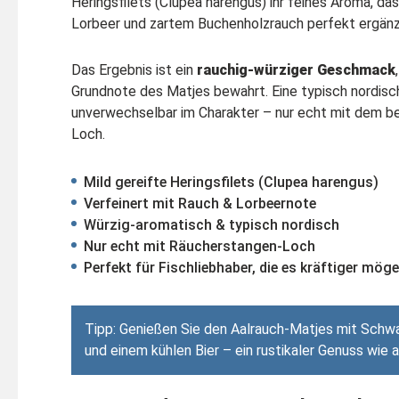
Heringsfilets (Clupea harengus) ihr feines Aroma, da
Lorbeer und zartem Buchenholzrauch perfekt ergänz
Das Ergebnis ist ein
rauchig-würziger Geschmack
Grundnote des Matjes bewahrt. Eine typisch nordisch
unverwechselbar im Charakter – nur echt mit dem 
Loch.
Mild gereifte Heringsfilets (Clupea harengus)
Verfeinert mit Rauch & Lorbeernote
Würzig-aromatisch & typisch nordisch
Nur echt mit Räucherstangen-Loch
Perfekt für Fischliebhaber, die es kräftiger mög
Tipp: Genießen Sie den Aalrauch-Matjes mit Schwa
und einem kühlen Bier – ein rustikaler Genuss wie 