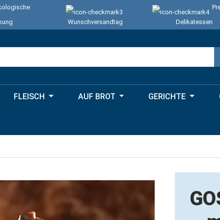
ologische
Pr
kung
Wunschversandtag
Delikatessen
FLEISCH
AUF BROT
GERICHTE
GO