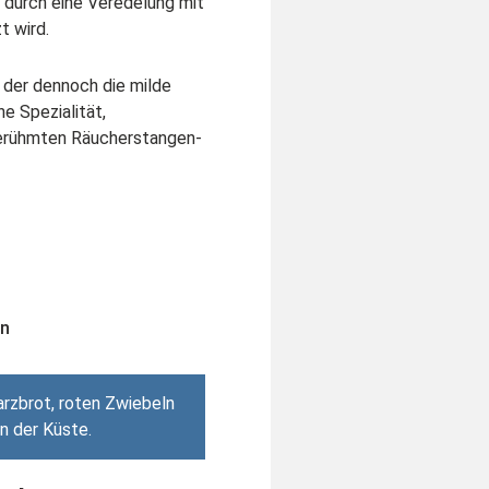
s durch eine Veredelung mit
t wird.
, der dennoch die milde
e Spezialität,
berühmten Räucherstangen-
en
rzbrot, roten Zwiebeln
an der Küste.