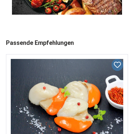
Produktgalerie überspringen
Passende Empfehlungen