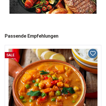
Produktgalerie überspringen
Passende Empfehlungen
SALE