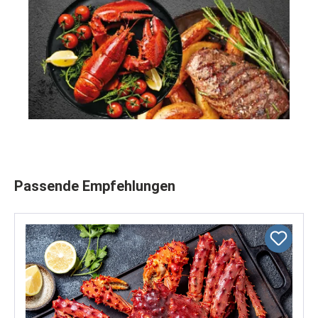
Produktgalerie überspringen
Passende Empfehlungen