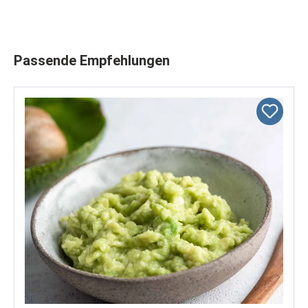
Produktgalerie überspringen
Passende Empfehlungen