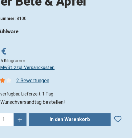
er Bete & Apfel
nummer:
8100
ühlware
 €
15 Kilogramm
l. MwSt. zzgl. Versandkosten
2 Bewertungen
nittliche Bewertung von 4 von 5 Sternen
verfügbar, Lieferzeit: 1 Tag
Wunschversandtag bestellen!
kt Anzahl: Gib den gewünschten Wert ein
In den Warenkorb