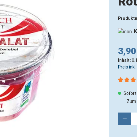
Rot
Produkt
K
3,90
Inhalt:
0.
Preis ink
Durchsch
Sofort 
Zum 
Produ