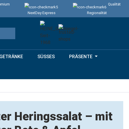
emium
Qualität
NextDay Express
Regionalität
GETRÄNKE
SÜSSES
PRÄSENTE
er Heringssalat – mit