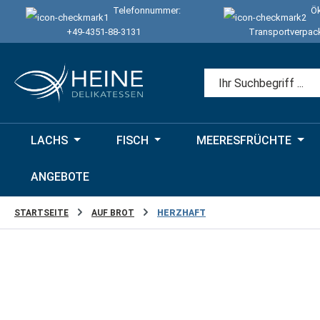
Telefonnummer:
Ök
 Hauptinhalt springen
Zur Suche springen
Zur Hauptnavigation springen
+49-4351-88-3131
Transportverpac
LACHS
FISCH
MEERESFRÜCHTE
ANGEBOTE
STARTSEITE
AUF BROT
HERZHAFT
Bildergalerie überspringen