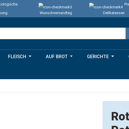
ologische
Pr
kung
Wunschversandtag
Delikatessen
FLEISCH
AUF BROT
GERICHTE
Rot