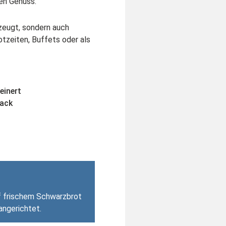
en Genuss.
erzeugt, sondern auch
otzeiten, Buffets oder als
einert
mack
uf frischem Schwarzbrot
angerichtet.