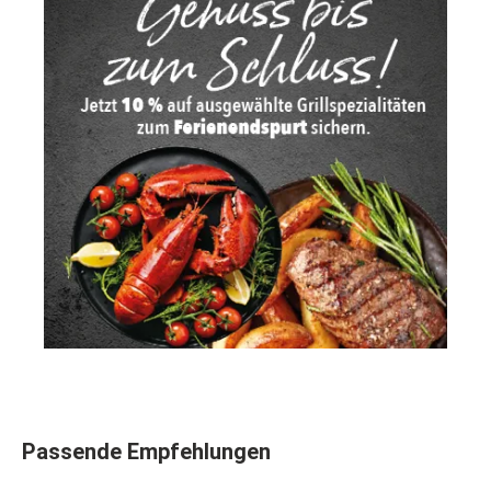
Produktgalerie überspringen
Passende Empfehlungen