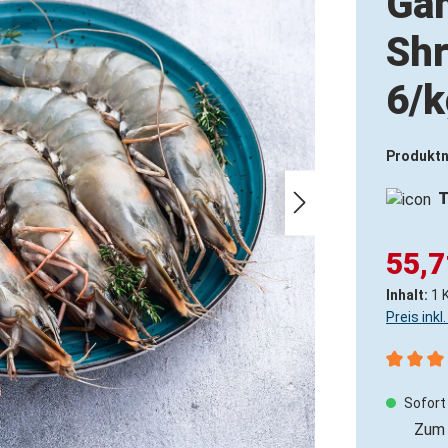
Gam
Shr
6/k
Produkt
T
55,7
Inhalt:
1 
Preis ink
Durchsch
Sofort 
Zum 