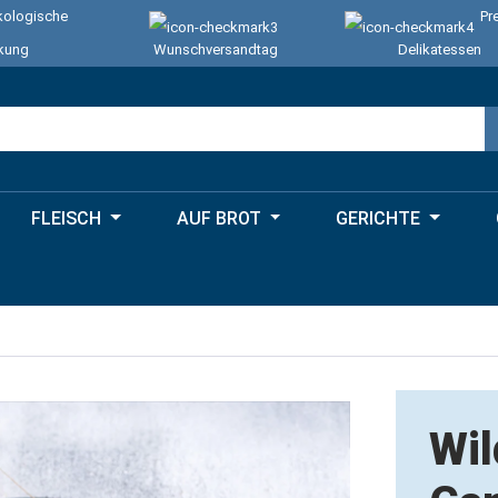
ologische
Pr
kung
Wunschversandtag
Delikatessen
FLEISCH
AUF BROT
GERICHTE
Wil