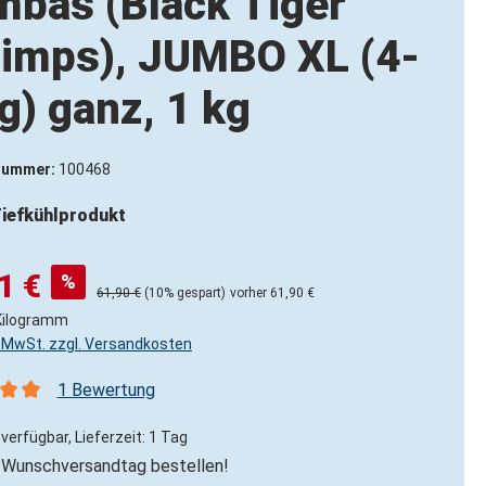
bas (Black Tiger
imps), JUMBO XL (4-
g) ganz, 1 kg
nummer:
100468
iefkühlprodukt
1 €
%
61,90 €
(10% gespart)
vorher 61,90 €
Kilogramm
l. MwSt. zzgl. Versandkosten
1 Bewertung
nittliche Bewertung von 5 von 5 Sternen
verfügbar, Lieferzeit: 1 Tag
Wunschversandtag bestellen!