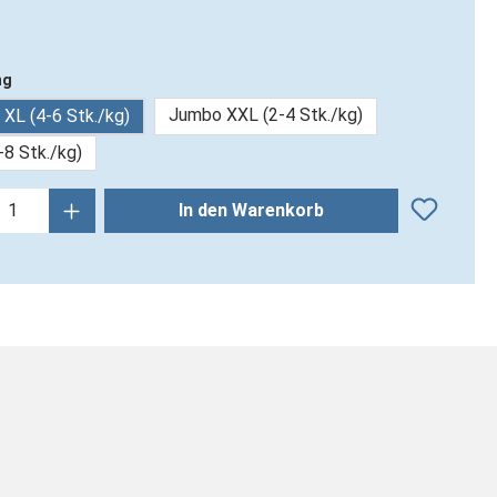
ng
Jumbo XXL (2-4 Stk./kg)
XL (4-6 Stk./kg)
-8 Stk./kg)
kt Anzahl: Gib den gewünschten Wert ein
In den Warenkorb