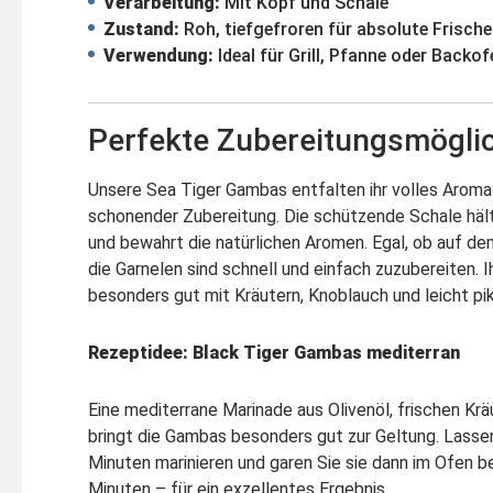
Verarbeitung:
Mit Kopf und Schale
Zustand:
Roh, tiefgefroren für absolute Frische
Verwendung:
Ideal für Grill, Pfanne oder Backof
Perfekte Zubereitungsmöglic
Unsere Sea Tiger Gambas entfalten ihr volles Aroma
schonender Zubereitung. Die schützende Schale hält 
und bewahrt die natürlichen Aromen. Egal, ob auf dem
die Garnelen sind schnell und einfach zuzubereiten.
besonders gut mit Kräutern, Knoblauch und leicht p
Rezeptidee: Black Tiger Gambas mediterran
Eine mediterrane Marinade aus Olivenöl, frischen K
bringt die Gambas besonders gut zur Geltung. Lasse
Minuten marinieren und garen Sie sie dann im Ofen be
Minuten – für ein exzellentes Ergebnis.