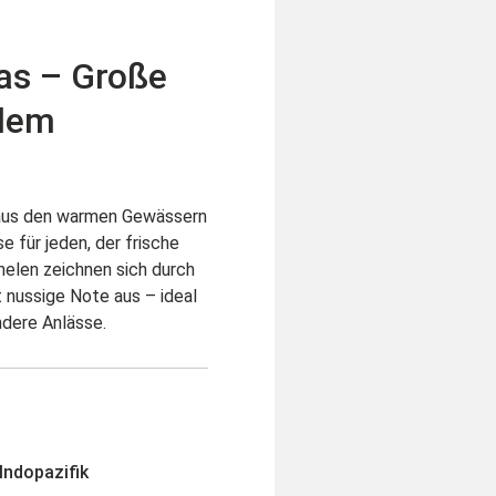
as – Große
 dem
 aus den warmen Gewässern
e für jeden, der frische
nelen zeichnen sich durch
t nussige Note aus – ideal
ndere Anlässe.
ndopazifik