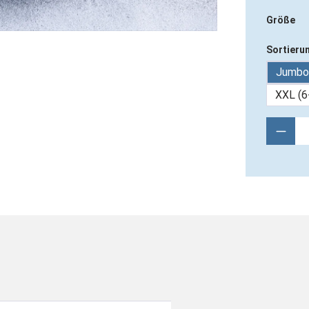
Größe
Sortieru
Jumbo 
XXL (6
Produ