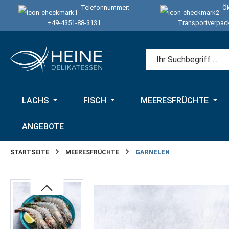
Telefonnummer:
Ök
 Hauptinhalt springen
Zur Suche springen
Zur Hauptnavigation springen
+49-4351-88-3131
Transportverpac
LACHS
FISCH
MEERESFRÜCHTE
ANGEBOTE
STARTSEITE
MEERESFRÜCHTE
GARNELEN
Bildergalerie überspringen