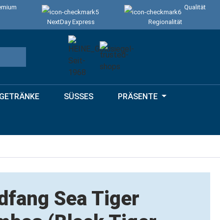
emium
Qualität
NextDay Express
Regionalität
GETRÄNKE
SÜSSES
PRÄSENTE
dfang Sea Tiger