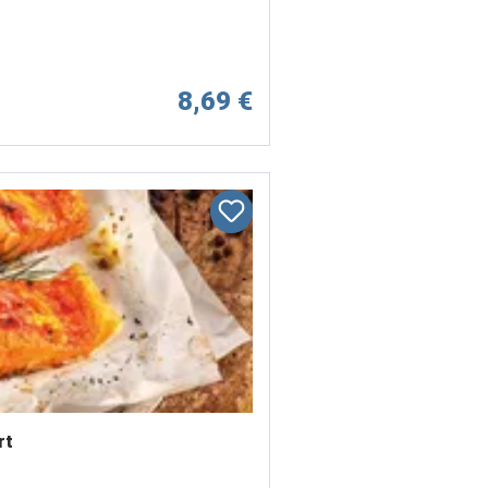
8,69 €
rt