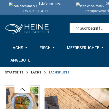
Telefonnummer:
Ök
 Hauptinhalt springen
Zur Suche springen
Zur Hauptnavigation springen
+49-4351-88-3131
Transportverpac
LACHS
FISCH
MEERESFRÜCHTE
ANGEBOTE
STARTSEITE
LACHS
LACHSFILETS
Bildergalerie überspringen