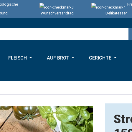
ologische
Pr
kung
Wunschversandtag
Delikatessen
FLEISCH
AUF BROT
GERICHTE
Str