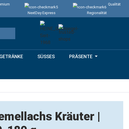
emium
Qualität
NextDay Express
Regionalität
GETRÄNKE
SÜSSES
PRÄSENTE
emellachs Kräuter |