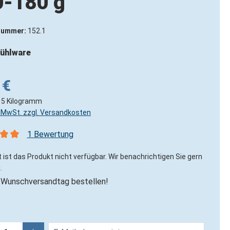
0-180 g
nummer:
152.1
ühlware
 €
15 Kilogramm
l. MwSt. zzgl. Versandkosten
1 Bewertung
nittliche Bewertung von 5 von 5 Sternen
 ist das Produkt nicht verfügbar. Wir benachrichtigen Sie gern
.
Wunschversandtag bestellen!