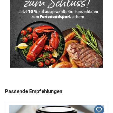
Produktgalerie überspringen
Passende Empfehlungen