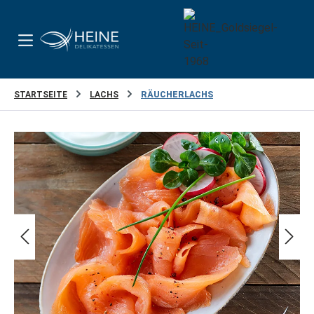
Zum Hauptinhalt springen
STARTSEITE
LACHS
RÄUCHERLACHS
Bildergalerie überspringen