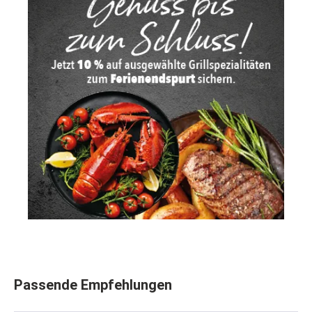
Produktgalerie überspringen
Passende Empfehlungen