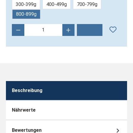
300-399g
400-499g
700-799g
800-899g
Produkt Anzahl: Gib den gewünschten Wert 
Beschreibung
Nährwerte
Bewertungen