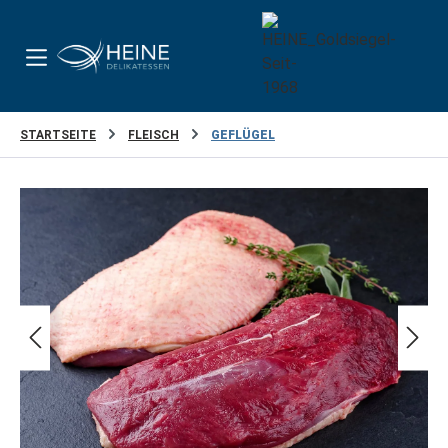
Zum Hauptinhalt springen
STARTSEITE
FLEISCH
GEFLÜGEL
Bildergalerie überspringen