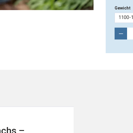
Gewicht
1100-
Produ
achs –