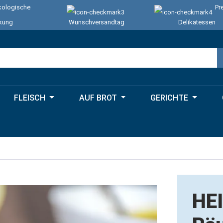
ologische
Pr
kung
Wunschversandtag
Delikatessen
FLEISCH
AUF BROT
GERICHTE
HE