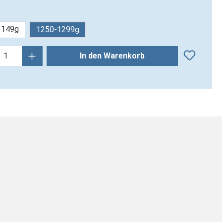
1149g
1250-1299g
kt Anzahl: Gib den gewünschten Wert ein
In den Warenkorb