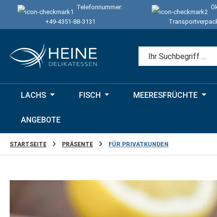
Telefonnummer:
Ök
 Hauptinhalt springen
Zur Suche springen
Zur Hauptnavigation springen
+49-4351-88-3131
Transportverpac
LACHS
FISCH
MEERESFRÜCHTE
ANGEBOTE
STARTSEITE
PRÄSENTE
FÜR PRIVATKUNDEN
Bildergalerie überspringen