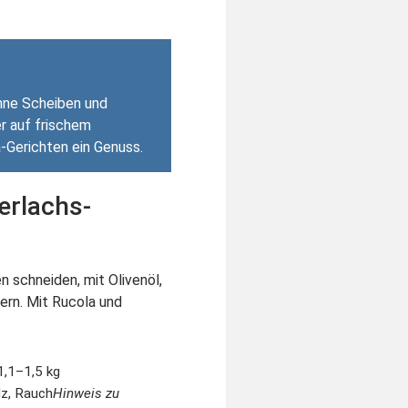
ünne Scheiben und
er auf frischem
a-Gerichten ein Genuss.
erlachs-
 schneiden, mit Olivenöl,
ern. Mit Rucola und
1,1–1,5 kg
lz, Rauch
Hinweis zu