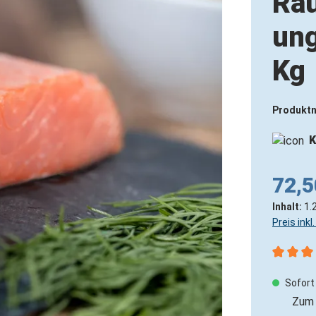
Räu
ung
Kg
Produkt
K
72,5
Inhalt:
1.
Preis ink
Durchsch
Sofort 
Zum 