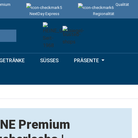
emium
Qualität
NextDay Express
Regionalität
GETRÄNKE
SÜSSES
PRÄSENTE
INE Premium