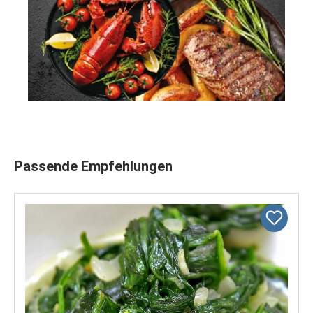
Produktgalerie überspringen
Passende Empfehlungen