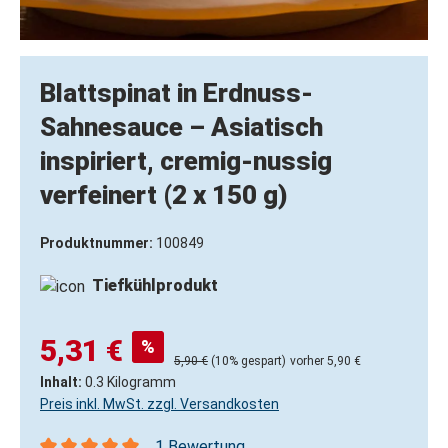
Blattspinat in Erdnuss-
Sahnesauce – Asiatisch
inspiriert, cremig-nussig
verfeinert (2 x 150 g)
Produktnummer:
100849
Tiefkühlprodukt
5,31 €
%
5,90 €
(10% gespart)
vorher 5,90 €
Inhalt:
0.3 Kilogramm
Preis inkl. MwSt. zzgl. Versandkosten
1 Bewertung