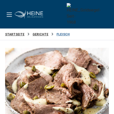
Zum Hauptinhalt springen
STARTSEITE
GERICHTE
FLEISCH
Bildergalerie überspringen