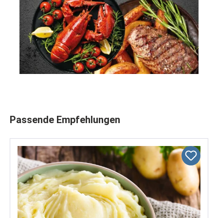
Produktgalerie überspringen
Passende Empfehlungen