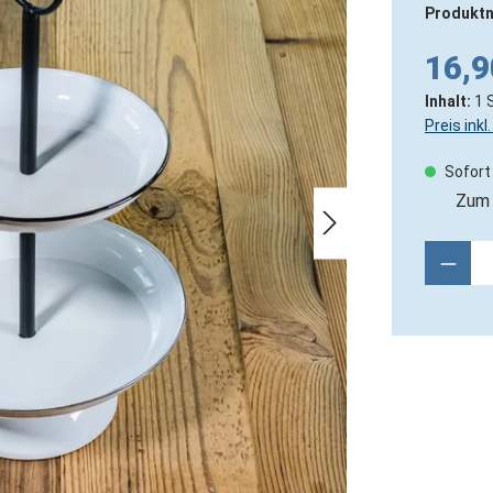
Produkt
16,9
Inhalt:
1 
Preis ink
Sofort 
Zum 
Produ