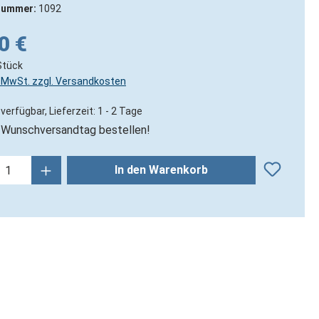
nummer:
1092
0 €
Stück
l. MwSt. zzgl. Versandkosten
verfügbar, Lieferzeit: 1 - 2 Tage
Wunschversandtag bestellen!
kt Anzahl: Gib den gewünschten Wert ein
In den Warenkorb