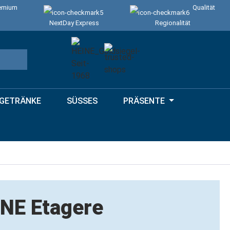
emium
Qualität
NextDay Express
Regionalität
GETRÄNKE
SÜSSES
PRÄSENTE
NE Etagere