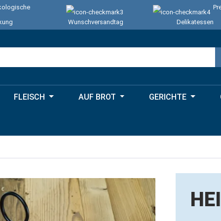
ologische
Pr
kung
Wunschversandtag
Delikatessen
FLEISCH
AUF BROT
GERICHTE
HEI