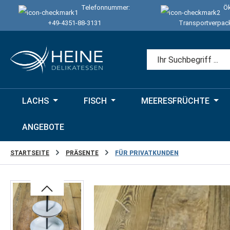
Telefonnummer:
Ök
 Hauptinhalt springen
Zur Suche springen
Zur Hauptnavigation springen
+49-4351-88-3131
Transportverpac
LACHS
FISCH
MEERESFRÜCHTE
ANGEBOTE
STARTSEITE
PRÄSENTE
FÜR PRIVATKUNDEN
Bildergalerie überspringen