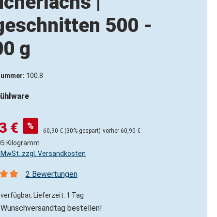
cherlachs |
eschnitten 500 -
00 g
nummer:
100.8
ühlware
3 €
%
60,90 €
(30% gespart)
vorher 60,90 €
05 Kilogramm
l. MwSt. zzgl. Versandkosten
2 Bewertungen
nittliche Bewertung von 5 von 5 Sternen
verfügbar, Lieferzeit: 1 Tag
Wunschversandtag bestellen!