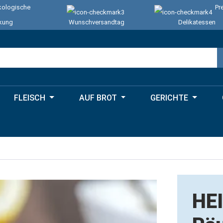
ologische
Pr
kung
Wunschversandtag
Delikatessen
FLEISCH
AUF BROT
GERICHTE
HE