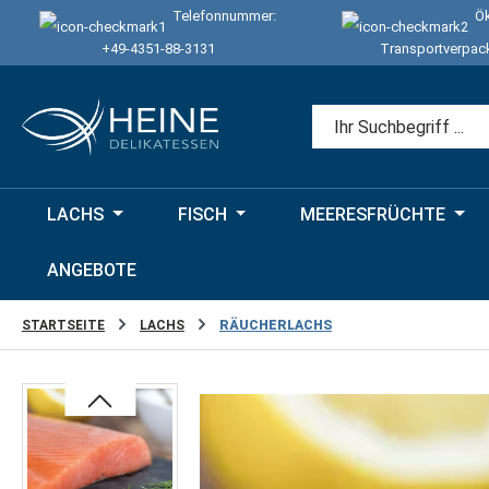
Telefonnummer:
Ök
 Hauptinhalt springen
Zur Suche springen
Zur Hauptnavigation springen
+49-4351-88-3131
Transportverpac
LACHS
FISCH
MEERESFRÜCHTE
ANGEBOTE
STARTSEITE
LACHS
RÄUCHERLACHS
Bildergalerie überspringen