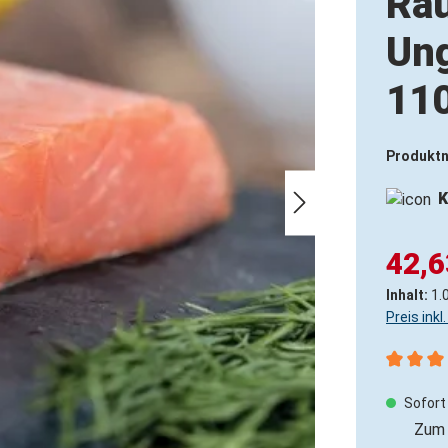
Räu
Ung
11
Produkt
K
42,6
Inhalt:
1.
Preis ink
Durchsch
Sofort 
Zum 