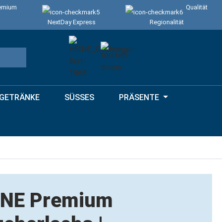
emium
Qualität
NextDay Express
Regionalität
GETRÄNKE
SÜSSES
PRÄSENTE
INE Premium