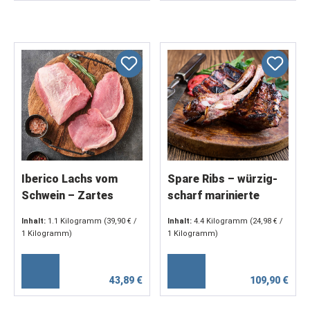
Iberico Lachs vom
Spare Ribs – würzig-
Schwein – Zartes
scharf marinierte
Rückenfilet in
Schweinerippen,
Inhalt:
1.1 Kilogramm
(39,90 € /
Inhalt:
4.4 Kilogramm
(24,98 € /
Premium-Qualität
ofengegart (1 x 4400
1 Kilogramm)
1 Kilogramm)
g)
43,89 €
109,90 €