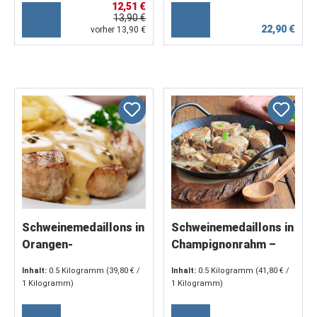
12,51 €
13,90 €
22,90 €
vorher 13,90 €
Schweinemedaillons in
Schweinemedaillons in
Orangen-
Champignonrahm –
Pfefferschmand –
zarte Filetstücke in
Inhalt:
0.5 Kilogramm
(39,80 € /
Inhalt:
0.5 Kilogramm
(41,80 € /
Filetstücke in
Rahmsauce mit
1 Kilogramm)
1 Kilogramm)
fruchtig-pikanter
Rotwein & Sherry (2 x
Rahmsauce (2 x 250 g)
250 g)