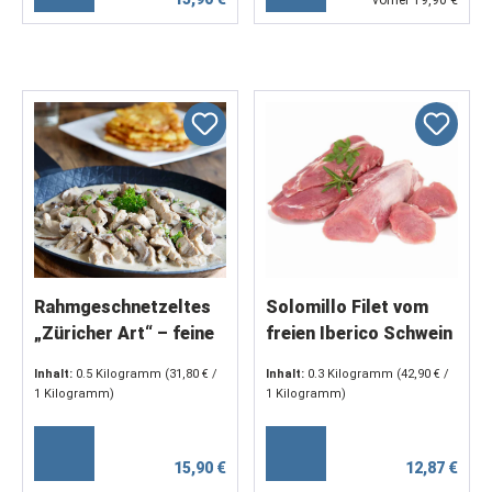
vorher 19,90 €
Rahmgeschnetzeltes
Solomillo Filet vom
„Züricher Art“ – feine
freien Iberico Schwein
Schweinefleischstreife
0,8-1,5 Kg
Inhalt:
0.5 Kilogramm
(31,80 € /
Inhalt:
0.3 Kilogramm
(42,90 € /
n in Champignonrahm
1 Kilogramm)
1 Kilogramm)
(2 x 250 g)
15,90 €
12,87 €