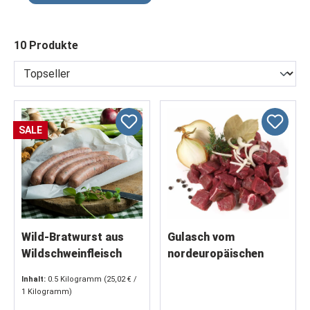
10 Produkte
SALE
Wild-Bratwurst aus
Gulasch vom
Wildschweinfleisch
nordeuropäischen
und Rotwildfleisch,
Wildschwein, Extra
Inhalt:
0.5 Kilogramm
(25,02 € /
500g
1000g
1 Kilogramm)