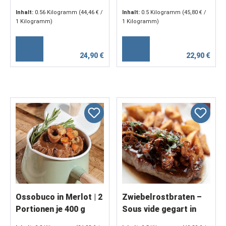
herzhaft geschmort (2
Inhalt:
0.56 Kilogramm
(44,46 € /
Inhalt:
0.5 Kilogramm
(45,80 € /
x 250 g)
1 Kilogramm)
1 Kilogramm)
24,90 €
22,90 €
Ossobuco in Merlot | 2
Zwiebelrostbraten –
Portionen je 400 g
Sous vide gegart in
kräftiger