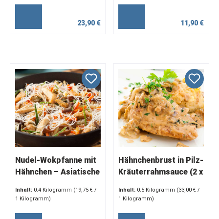
(2 x 250 g)
23,90 €
11,90 €
Nudel-Wokpfanne mit
Hähnchenbrust in Pilz-
Hähnchen – Asiatische
Kräuterrahmsauce (2 x
Pfanne mit Mie-Nudeln
250 g)
Inhalt:
0.4 Kilogramm
(19,75 € /
Inhalt:
0.5 Kilogramm
(33,00 € /
& Gemüse (1 x 400 g)
1 Kilogramm)
1 Kilogramm)