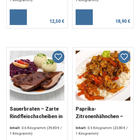
1 Kilogramm)
1 Kilogramm)
12,50 €
18,90 €
Sauerbraten – Zarte
Paprika-
Rindfleischscheiben in
Zitronenhähnchen –
süß-saurer Sauce mit
Gebratene
Inhalt:
0.6 Kilogramm
(39,83 € /
Inhalt:
0.5 Kilogramm
(23,80 € /
Rosinen (2 x 300 g)
Hähnchenstreifen in
1 Kilogramm)
1 Kilogramm)
fruchtig-milder Sauce