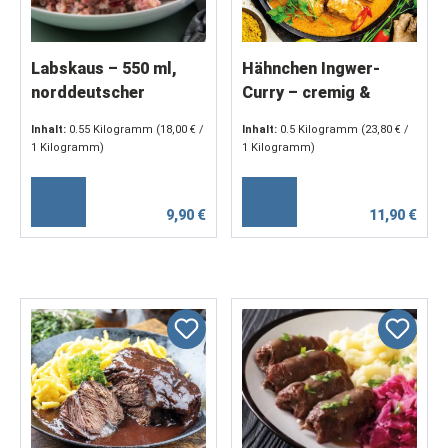
Labskaus – 550 ml,
Hähnchen Ingwer-
norddeutscher
Curry – cremig &
Klassiker
aromatisch | 2
Inhalt:
0.55 Kilogramm
(18,00 € /
Inhalt:
0.5 Kilogramm
(23,80 € /
Portionen, á 250 g
1 Kilogramm)
1 Kilogramm)
9,90 €
11,90 €