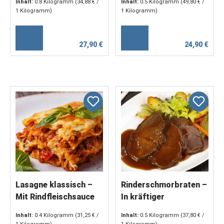
Inhalt:
0.8 Kilogramm
(34,88 € /
Inhalt:
0.5 Kilogramm
(49,80 € /
Zwiebelsauce (2 x 250
1 Kilogramm)
1 Kilogramm)
g)
27,90 €
24,90 €
Lasagne klassisch –
Rinderschmorbraten –
Mit Rindfleischsauce
In kräftiger
nach Art der
Rotweinsauce
Inhalt:
0.4 Kilogramm
(31,25 € /
Inhalt:
0.5 Kilogramm
(37,80 € /
Bolognese (1 x 400 g)
geschmort (2 x 250 g)