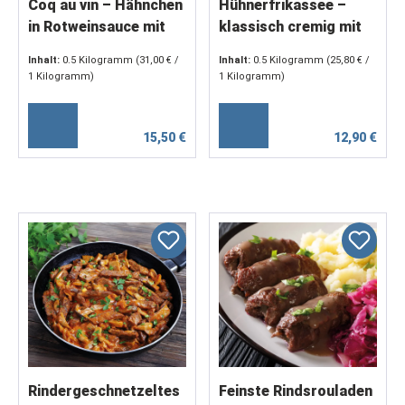
Coq au vin – Hähnchen
Hühnerfrikassee –
in Rotweinsauce mit
klassisch cremig mit
Speck und
Spargel, Champignons
Inhalt:
0.5 Kilogramm
(31,00 € /
Inhalt:
0.5 Kilogramm
(25,80 € /
Perlzwiebeln (2 x 250
& Erbsen
1 Kilogramm)
1 Kilogramm)
g)
15,50 €
12,90 €
Rindergeschnetzeltes
Feinste Rindsrouladen