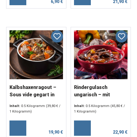
6,90 €
21,90 €
Kalbshaxenragout –
Rindergulasch
Sous vide gegart in
ungarisch – mit
Rotweinsauce mit
Paprika & würziger
Inhalt:
0.5 Kilogramm
(39,80 € /
Inhalt:
0.5 Kilogramm
(45,80 € /
mediterranem Gemüse
Note (2 x 250 g)
1 Kilogramm)
1 Kilogramm)
(2 x 250 g)
19,90 €
22,90 €